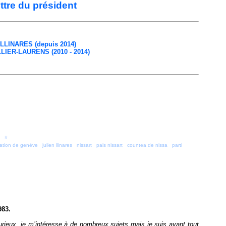
ettre du président
 LLINARES (depuis 2014)
LIER-LAURENS (2010 - 2014)
 [
#
]
ration de genève
,
julien llinares
,
nissart
,
pais nissart
,
countea de nissa
,
parti
983.
curieux, je m’intéresse à de nombreux sujets mais je suis avant tout