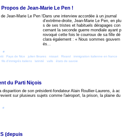
 : Propos de Jean-Marie Le Pen !
Dans une interview accordée à un journal
d’extrême-droite, Jean-Marie Le Pen, en plu
s de ses tristes et habituels dérapages con
cernant la seconde guerre mondiale ayant p
rovoqué cette fois le courroux de sa fille dé
clara également : « Nous sommes gouvern
és...
 [
#
]
otti
,
Pays de Nice
,
julien llinares
,
nissart
,
Rivarol
,
immigration italienne en france
,
,
fils d'immigrés italiens
,
latinité
,
valls
,
états de savoie
ent du Parti Niçois
la disparition de son président-fondateur Alain Roullier-Laurens, à ac
revient sur plusieurs sujets comme l'aéroport, la prison, la plaine du
 [
#
]
ES (depuis