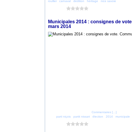
roullier
,
carnaval
,
dédition
,
héritage
,
nice savoie
Vous aimez ?
0 vote
17 mars 2014
Municipales 2014 : consignes de vote
mars 2014
Posté par parti_nicois à 20:31 -
Commentaires [
…
]
- Permalien
Tags:
parti niçois
,
partit nissart
,
élection
,
2014
,
municipale
Vous aimez ?
0 vote
13 février 2014