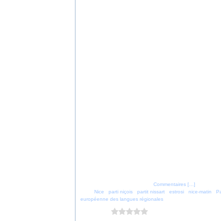
Posté par parti_nicois à 22:35 -
Commentaires [
…
]
- Permalien
Tags:
Nice
,
parti niçois
,
partit nissart
,
estrosi
,
nice-matin
,
P
européenne des langues régionales
Vous aimez ?
0 vote