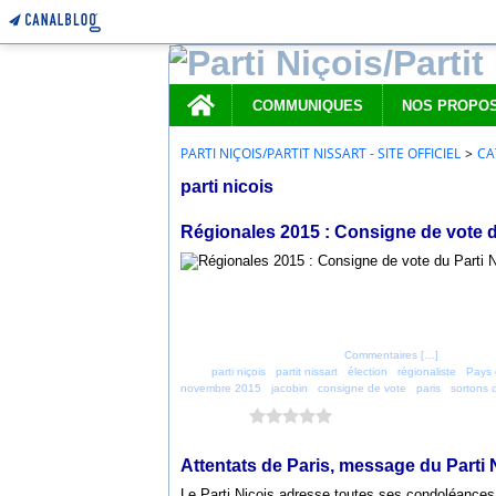
Home
COMMUNIQUES
PARTI NIÇOIS/PARTIT NISSART - SITE OFFICIEL
>
CA
parti nicois
2 décembre 2015
Régionales 2015 : Consigne de vote du
Posté par parti_nicois à 10:00 -
Commentaires [
…
]
- Permalien
Tags:
parti niçois
,
partit nissart
,
élection
,
régionaliste
,
Pays 
novembre 2015
,
jacobin
,
consigne de vote
,
paris
,
sortons 
Vous aimez ?
0 vote
14 novembre 2015
Attentats de Paris, message du Parti 
Le Parti Niçois adresse toutes ses condoléances 