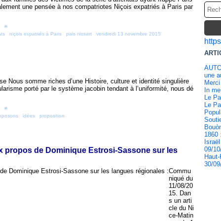
lement une pensée à nos compatriotes Niçois expatriés à Paris par
 [
#
]
ats
,
niçois expatriés à Paris
,
pais nissart
,
vendredi 13 novembre 2015
http
ARTI
AUTO
une au
se Nous somme riches d’une Histoire, culture et identité singulière
Merci
ularisme porté par le système jacobin tendant à l’uniformité, nous dé
In m
Le Pa
Le Pa
 [
#
]
Popul
roposons
,
idées
,
proposition
Souti
Bouòn
1860 
Israël
09/10
x propos de Dominique Estrosi-Sassone sur les
Haut-
30/09
Commu
niqué du
11/08/20
15. Dan
s un arti
cle du Ni
ce-Matin