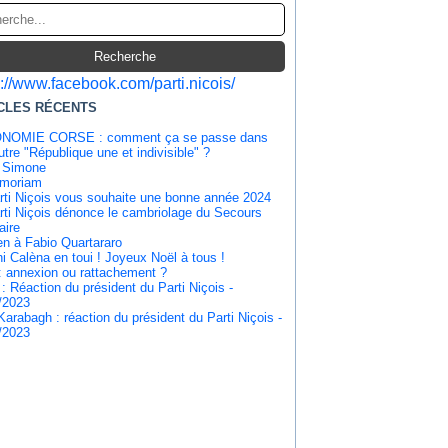
s://www.facebook.com/parti.nicois/
CLES RÉCENTS
NOMIE CORSE : comment ça se passe dans
tre "République une et indivisible" ?
 Simone
emoriam
rti Niçois vous souhaite une bonne année 2024
rti Niçois dénonce le cambriolage du Secours
aire
en à Fabio Quartararo
i Calèna en toui ! Joyeux Noël à tous !
: annexion ou rattachement ?
 : Réaction du président du Parti Niçois -
/2023
Karabagh : réaction du président du Parti Niçois -
/2023