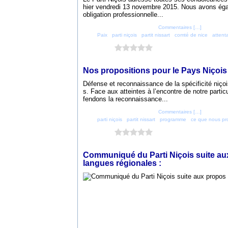
hier vendredi 13 novembre 2015. Nous avons éga
obligation professionnelle...
Posté par parti_nicois à 07:21 -
Commentaires [
…
]
- Permalien
Tags:
Paix
,
parti niçois
,
partit nissart
,
comté de nice
,
attent
Vous aimez ?
0 vote
15 août 2015
Nos propositions pour le Pays Niçois
Défense et reconnaissance de la spécificité niçoi
s. Face aux atteintes à l’encontre de notre partic
fendons la reconnaissance...
Posté par parti_nicois à 19:45 -
Commentaires [
…
]
- Permalien
Tags:
parti niçois
,
partit nissart
,
programme
,
ce que nous p
Vous aimez ?
0 vote
11 août 2015
Communiqué du Parti Niçois suite au
langues régionales :