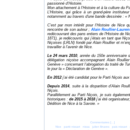
passionné d’Histoire.
Mon attachement à l’Histoire et à la culture du P
L’Histoire, qui grâce à un grand-père instituteur
notamment au travers d'une bande dessinée : « N
-
C’est par mon intérêt pour l’Histoire de Nice q
rencontre de son auteur ;
Alain Roullier-Lauren
redécouvrant des pans entiers de l'Histoire de Ni
1871), je redécouvris qui j’étais en tant que Niç
Niçoises (LRLN) fondé par Alain Roullier et m’eng
travailler à l’avenir de Nice.
-
Le 24 mars 2010
, année du 150e anniversaire d
délégation niçoise accompagnant Alain Roullie
Genève » concernant l’abrogation du traité de Turi
le jour la « Déclaration de Genève ».
-
En 2012
j’ai été candidat pour le Parti Niçois au
-
Depuis 2014
, suite à la disparition d’Alain Rou
Niçois.
Parallèlement au Parti Niçois, je suis également
historiques :
de 2015 à 2018
j’ai été organisateu
Dédition de Nice à la Savoie. »
Posté par parti_nicois à 16:37 -
Commentaires [
…
]
- Permalien
Tags:
Nice
,
partit nissart
,
nissa
,
julien llinares
,
pais nissart
,