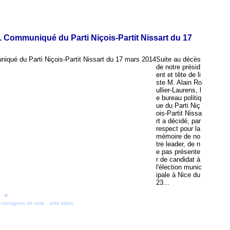
. Communiqué du Parti Niçois-Partit Nissart du 17
Suite au décès
de notre présid
ent et tête de li
ste M. Alain Ro
ullier-Laurens, l
e bureau politiq
ue du Parti Niç
ois-Partit Nissa
rt a décidé, par
respect pour la
mémoire de no
tre leader, de n
e pas présente
r de candidat à
l'élection munic
ipale à Nice du
23...
 [
#
]
,
consignes de vote
,
vote blanc