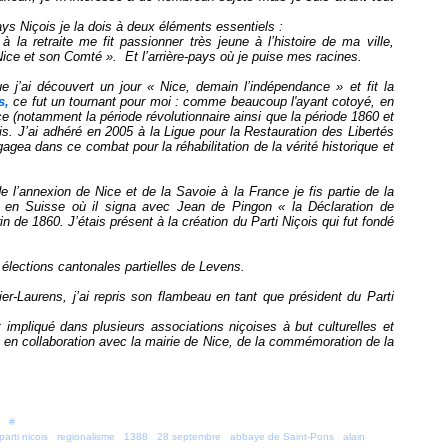
ays Niçois je la dois à deux éléments essentiels :
 à la retraite me fit passionner très jeune à l’histoire de ma ville,
ice et son Comté ». Et l’arrière-pays où je puise mes racines.
ue j’ai découvert un jour « Nice, demain l’indépendance » et fit la
s,
ce fut un tournant pour moi : comme beaucoup l'ayant cotoyé, en
ce (notamment la période révolutionnaire ainsi que la période 1860 et
ois. J’ai adhéré en 2005 à la Ligue pour la Restauration des Libertés
agea dans ce combat pour la réhabilitation de la vérité historique et
e l’annexion de Nice et de la Savoie à la France je fis partie de la
r en Suisse où il signa avec Jean de Pingon « la Déclaration de
n de 1860. J’étais présent à la création du Parti Niçois qui fut fondé
x élections cantonales partielles de Levens.
llier-Laurens, j’ai repris son flambeau en tant que président du Parti
 impliqué dans plusieurs associations niçoises à but culturelles et
r, en collaboration avec la mairie de Nice, de la commémoration de la
 [
#
]
parti nicois
,
regionalisme
,
1388
,
28 septembre
,
abbaye de Saint-Pons
,
alain