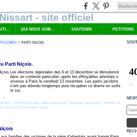
NOS PROPOSITIONS
QUI NOUS SOMMES
SOUTENIR
PETITIONS
TEGORIES
>
PARTI NICOIS
SOUT
 Parti Niçois.
Les élections régionales des 6 et 13 décembre se dérouleront
dans un contexte particulier, après les effroyables attentats s
urvenus à Paris le vendredi 13 novembre. Les partis jacobins
n’ont pas attendu longtemps pour récupérer ce drame en surfa
nt sur...
NEW
 [
#
]
de Nice
,
réforme territoriale
,
région pays niçois
,
attentats
,
pais nissart
,
vendredi 13
de la paca pour une région niçoise
Niçois
REC
aux familles des victimes de la série d’attentats ayant frappé Paris