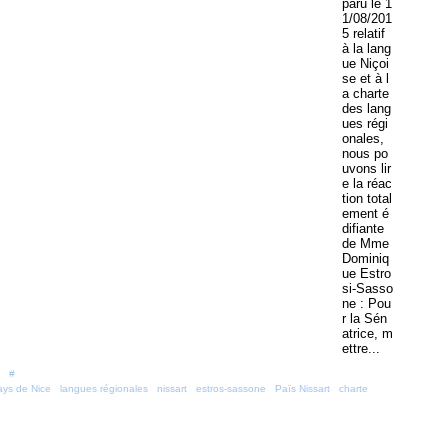
paru le 1
1/08/201
5 relatif
à la lang
ue Niçoi
se et à l
a charte
des lang
ues régi
onales,
nous po
uvons lir
e la réac
tion total
ement é
difiante
de Mme
Dominiq
ue Estro
si-Sasso
ne : Pou
r la Sén
atrice, m
ettre...
 [
#
]
ays de Nice
,
langues régionales
,
nissart
,
estros-sassone
,
Païs Nissart
,
charte