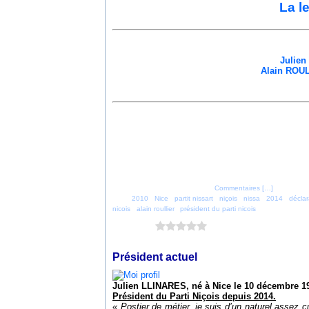
La l
Julien
Alain ROUL
Posté par parti_nicois à 23:49 -
Commentaires [
…
]
- Permalien
Tags:
2010
,
Nice
,
partit nissart
,
niçois
,
nissa
,
2014
,
décla
nicois
,
alain roullier
,
président du parti nicois
Vous aimez ?
0 vote
1 décembre 2014
Président actuel
Julien LLINARES, né à Nice le 10 décembre 1
Président du Parti Niçois depuis 2014.
«
Postier de métier, je suis d’un naturel assez 