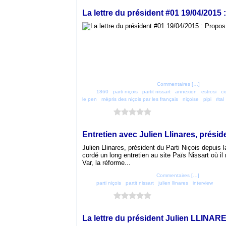
19 avril 2015
La lettre du président #01 19/04/2015
Posté par parti_nicois à 20:22 -
Commentaires [
…
]
- Permalien
Tags:
1860
,
parti niçois
,
partit nissart
,
annexion
,
estrosi
,
ci
le pen
,
mépris des niçois par les français
,
niçoise
,
pipi
,
rital
Vous aimez ?
0 vote
20 mars 2015
Entretien avec Julien Llinares, présid
Julien Llinares, président du Parti Niçois depuis 
cordé un long entretien au site Païs Nissart où il 
Var, la réforme...
Posté par parti_nicois à 11:37 -
Commentaires [
…
]
- Permalien
Tags:
parti niçois
,
partit nissart
,
julien llinares
,
interview
Vous aimez ?
0 vote
31 décembre 2014
La lettre du président Julien LLINAR