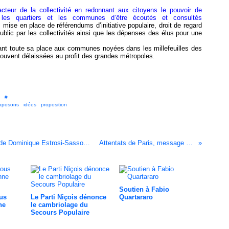
cteur de la collectivité en redonnant aux citoyens le pouvoir de
 les quartiers et les communes d’être écoutés et consultés
:
mise en place de référendums d’initiative populaire, droit de regard
t public par les collectivités ainsi que les dépenses des élus pour une
nnant toute sa place aux communes noyées dans les millefeuilles des
ouvent délaissées au profit des grandes métropoles.
 [
#
]
roposons
,
idées
,
proposition
Communiqué du Parti Niçois suite aux propos de Dominique Estrosi-Sassone sur les langues régionales :
Attentats de Paris, message du Parti Niçois
Soutien à Fabio
us
Le Parti Niçois dénonce
Quartararo
ne
le cambriolage du
Secours Populaire