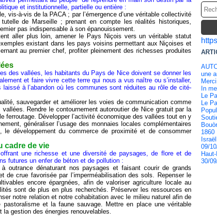
ique et institutionnelle, partielle ou entière :
e, vis-à-vis de la PACA ; par l’émergence d’une véritable collectivité
 tutelle de Marseille ; prenant en compte les réalités historiques,
; premier pas indispensable à son épanouissement.
nt aller plus loin, amener le Pays Niçois vers un véritable statut
http
emples existant dans les pays voisins permettant aux Niçoises et
cernant au premier chef, profiter pleinement des richesses produites
ARTI
lées
AUTO
es des vallées, les habitants du Pays de Nice doivent se donner les
une a
lement et faire vivre cette terre qui nous a vus naître ou s’installer,
Merc
s laissé à l’abandon où les communes sont réduites au rôle de cité-
In m
Le Pa
qualité, sauvegarder et améliorer les voies de communication comme
Le Pa
 vallées. Rendre le contournement autoroutier de Nice gratuit par la
Popul
le ferroutage. Développer l’activité économique des vallées tout en y
Souti
onnement, généraliser l’usage des monnaies locales complémentaires
Bouòn
urts, le développement du commerce de proximité et de consommer
1860 
Israë
 cadre de vie
09/10
ffrant une richesse et une diversité de paysages, de flore et de
Haut-
s futures un enfer de béton et de pollution :
30/09
e à outrance dénaturant nos paysages et faisant courir de grands
et de crue favorisée par l’imperméabilisation des sols. Repenser le
tivables encore épargnées, afin de valoriser agriculture locale au
tés sont de plus en plus recherchés. Préserver les ressources en
ser notre relation et notre cohabitation avec le milieu naturel afin de
 pastoralisme et la faune sauvage. Mettre en place une véritable
 et la gestion des énergies renouvelables.