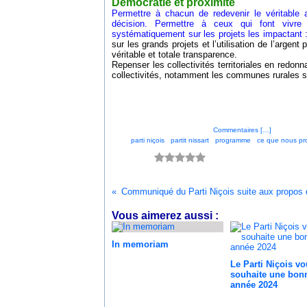
Démocratie et proximité
Permettre à chacun de redevenir le véritable a
décision. Permettre à ceux qui font vivre
systématiquement sur les projets les impactant 
sur les grands projets et l’utilisation de l’argen
véritable et totale transparence.
Repenser les collectivités territoriales en redo
collectivités, notamment les communes rurales s
Posté par parti_nicois à 19:45 -
Commentaires [
…
]
- Permalien
Tags:
parti niçois
,
partit nissart
,
programme
,
ce que nous p
Vous aimez ?
0 vote
Vous aimerez aussi :
In memoriam
Le Parti Niçois vo
souhaite une bon
année 2024