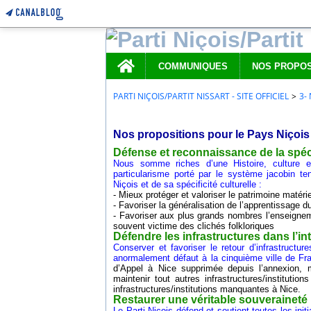
Home
COMMUNIQUES
PARTI NIÇOIS/PARTIT NISSART - SITE OFFICIEL
>
3-
15 août 2015
Nos propositions pour le Pays Niçois
Défense et reconnaissance de la spéci
Nous somme riches d’une Histoire, culture et
particularisme porté par le système jacobin te
Niçois et de sa spécificité culturelle :
- Mieux protéger et valoriser le patrimoine matéri
- Favoriser la généralisation de l’apprentissage
- Favoriser aux plus grands nombres l’enseigneme
souvent victime des clichés folkloriques
Défendre les infrastructures dans l’in
Conserver et favoriser le retour d’infrastructu
anormalement défaut à la cinquième ville de Fr
d’Appel à Nice supprimée depuis l’annexion, 
maintenir tout autres infrastructures/instituti
infrastructures/institutions manquantes à Nice.
Restaurer une véritable souveraineté
Le Parti Niçois défend et soutient toutes les ini