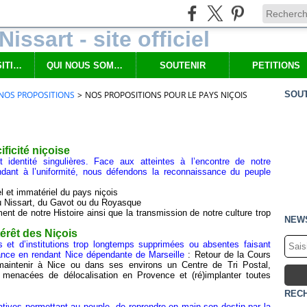
NOS PROPOSITIONS
QUI NOUS SOMMES
SOUTENIR
PETITIONS
 NOS PROPOSITIONS
>
NOS PROPOSITIONS POUR LE PAYS NIÇOIS
SOUT
ficité niçoise
 identité singulières. Face aux atteintes à l’encontre de notre
ndant à l’uniformité, nous défendons la reconnaissance du peuple
el et immatériel du pays niçois
 du Nissart, du Gavot ou du Royasque
nt de notre Histoire ainsi que la transmission de notre culture trop
NEW
térêt des Niçois
res et d’institutions trop longtemps supprimées ou absentes faisant
ance en rendant Nice dépendante de Marseille
: Retour de la Cours
maintenir à Nice ou dans ses environs un Centre de Tri Postal,
ons menacées de délocalisation en Provence et (ré)implanter toutes
REC
tiatives permettant au peuple de reprendre en main son destin par la