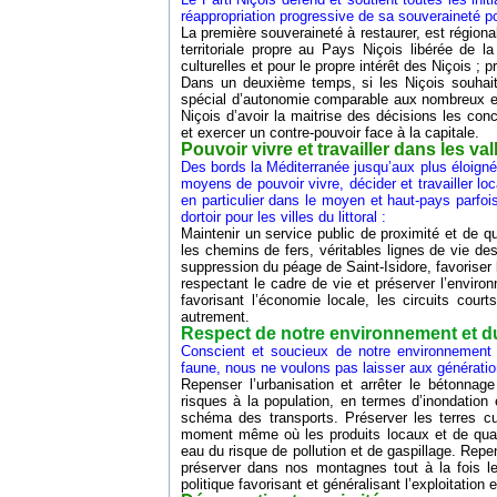
réappropriation progressive de sa souveraineté polit
La première souveraineté à restaurer, est régional
territoriale propre au Pays Niçois libérée de la
culturelles et pour le propre intérêt des Niçois 
Dans un deuxième temps, si les Niçois souhaite
spécial d’autonomie comparable aux nombreux ex
Niçois d’avoir la maitrise des décisions les con
et exercer un contre-pouvoir face à la capitale.
Pouvoir vivre et travailler dans les val
Des bords la Méditerranée jusqu’aux plus éloigné
moyens de pouvoir vivre, décider et travailler loca
en particulier dans le moyen et haut-pays parfoi
dortoir pour les villes du littoral :
Maintenir un service public de proximité et de 
les chemins de fers, véritables lignes de vie des
suppression du péage de Saint-Isidore, favoriser 
respectant le cadre de vie et préserver l’envir
favorisant l’économie locale, les circuits co
autrement.
Respect de notre environnement et du
Conscient et soucieux de notre environnement o
faune, nous ne voulons pas laisser aux génération
Repenser l’urbanisation et arrêter le bétonnag
risques à la population, en termes d’inondation 
schéma des transports. Préserver les terres cul
moment même où les produits locaux et de quali
eau du risque de pollution et de gaspillage. Repen
préserver dans nos montagnes tout à la fois le
politique favorisant et généralisant l’exploitation