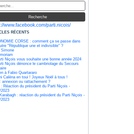
s://www.facebook.com/parti.nicois/
CLES RÉCENTS
NOMIE CORSE : comment ça se passe dans
utre "République une et indivisible" ?
i Simone
emoriam
rti Niçois vous souhaite une bonne année 2024
rti Niçois dénonce le cambriolage du Secours
aire
en à Fabio Quartararo
i Calèna en toui ! Joyeux Noël à tous !
: annexion ou rattachement ?
l : Réaction du président du Parti Niçois -
/2023
Karabagh : réaction du président du Parti Niçois -
/2023