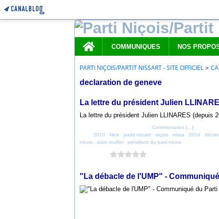
Home
COMMUNIQUES
PARTI NIÇOIS/PARTIT NISSART - SITE OFFICIEL
>
CA
declaration de geneve
31 décembre 2014
La lettre du président Julien LLINAR
La lettre du président Julien LLINARES (depui
Posté par parti_nicois à 23:49 -
Commentaires [
…
]
- Permalien
Tags:
2010
,
Nice
,
partit nissart
,
niçois
,
nissa
,
2014
,
décla
nicois
,
alain roullier
,
président du parti nicois
Vous aimez ?
0 vote
26 septembre 2011
"La débacle de l'UMP" - Communiqué du