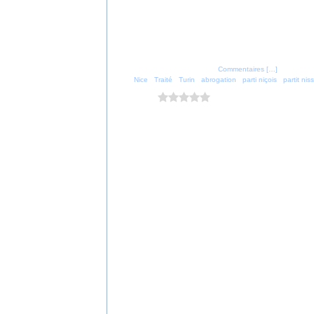
Posté par parti_nicois à 15:38 -
Commentaires [
…
]
- Permalien
Tags:
Nice
,
Traité
,
Turin
,
abrogation
,
parti niçois
,
partit niss
Vous aimez ?
0 vote