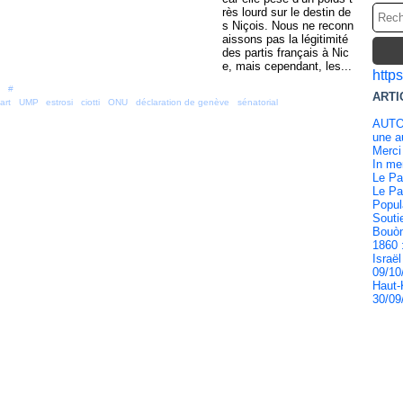
rès lourd sur le destin de
s Niçois. Nous ne reconn
aissons pas la légitimité
des partis français à Nic
e, mais cependant, les...
http
 [
#
]
ARTI
art
,
UMP
,
estrosi
,
ciotti
,
ONU
,
déclaration de genève
,
sénatorial
AUTO
une au
Merci
In m
Le Pa
Le Pa
Popul
Souti
Bouòn
1860 
Israël
09/10
Haut-
30/09