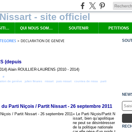
NOS PROPOSITIONS
QUI NOUS SOMMES
SOUTENIR
PETITIONS
TEGORIES
>
DECLARATION DE GENEVE
SOUT
ES (depuis
s 2014) Alain ROULLIER-LAURENS (2010 - 2014)
 [
#
]
ration de genève
,
julien llinares
,
nissart
,
pais nissart
,
countea de nissa
,
parti
NEW
 Parti Niçois / Partit Nissart - 26 septembre 2011
« Le Parti Niçois/Partit N
issart, bien qu’apolitique
ne peut se désintéresser
REC
de la politique nationale
car elle pèse d’un poids t