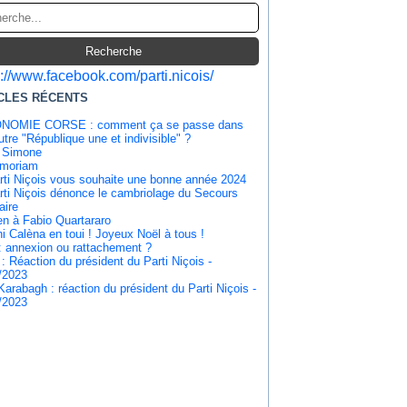
s://www.facebook.com/parti.nicois/
CLES RÉCENTS
NOMIE CORSE : comment ça se passe dans
tre "République une et indivisible" ?
 Simone
emoriam
rti Niçois vous souhaite une bonne année 2024
rti Niçois dénonce le cambriolage du Secours
aire
en à Fabio Quartararo
i Calèna en toui ! Joyeux Noël à tous !
: annexion ou rattachement ?
 : Réaction du président du Parti Niçois -
/2023
Karabagh : réaction du président du Parti Niçois -
/2023