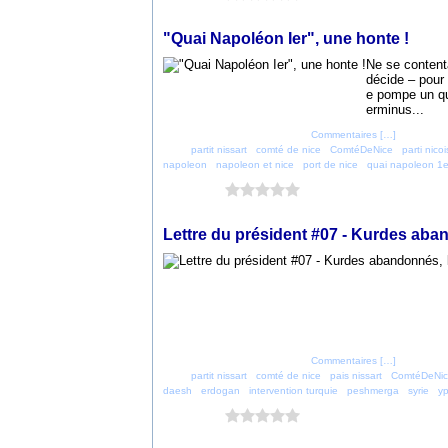
13 octobre 2019
"Quai Napoléon Ier", une honte !
Ne se content
décide – pour 
e pompe un qu
erminus...
Posté par parti_nicois à 16:30 -
Commentaires [
…
]
- Permalien
Tags:
partit nissart
,
comté de nice
,
ComtéDeNice
,
parti nicoi
napoleon
,
napoleon et nice
,
port de nice
,
quai napoleon 1e
Vous aimez ?
0 vote
11 octobre 2019
Lettre du président #07 - Kurdes aban
Posté par parti_nicois à 12:04 -
Commentaires [
…
]
- Permalien
Tags:
partit nissart
,
comté de nice
,
pais nissart
,
ComtéDeNi
daesh
,
erdogan
,
intervention turquie
,
peshmerga
,
syrie
,
yp
Vous aimez ?
0 vote
14 juillet 2019