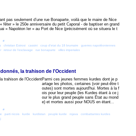
ant pas seulement d’une rue Bonaparte, voilà que le maire de Nice
« fêter » le 250e anniversaire du petit Caporal - de baptiser en grand
ai « Napoléon Ier » au Port de Nice (précisément où se situera le t
 [
#
]
s
,
christian Estrosi
,
cassini
,
coup d'etat du 18 brumaire
,
guerres napoléoniennes
,
r
,
retour de l'esclavage
,
rue bonaparte
,
villes imperiales
donnés, la trahison de l'Occident
Parmi ces jeunes femmes kurdes dont je p
artage les photos, certaines (voir peut-être t
outes) sont mortes aujourd'hui. Mortes à la f
ois pour leur peuple (les Kurdes étant à ce j
our le plus grand peuple sans État au mond
e) et mortes aussi pour NOUS en étant...
 [
#
]
ce
,
parti nicois
,
kurde
,
kurdistan
,
peuple kurde
,
rojava
,
combattantes kurdes
,
j