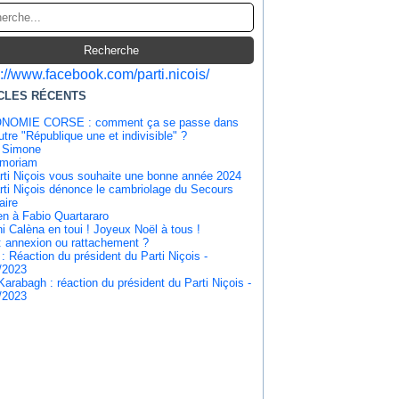
s://www.facebook.com/parti.nicois/
CLES RÉCENTS
NOMIE CORSE : comment ça se passe dans
tre "République une et indivisible" ?
 Simone
emoriam
rti Niçois vous souhaite une bonne année 2024
rti Niçois dénonce le cambriolage du Secours
aire
en à Fabio Quartararo
i Calèna en toui ! Joyeux Noël à tous !
: annexion ou rattachement ?
 : Réaction du président du Parti Niçois -
/2023
Karabagh : réaction du président du Parti Niçois -
/2023