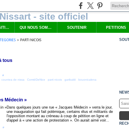
NOS PROPOSITIONS
QUI NOUS SOMMES
SOUTENIR
PETITIONS
TEGORIES
>
PARTI NICOIS
SOUT
à tous
 [
#
]
,
countea de nissa
,
ComtéDeNice
,
parti nicois
,
garibaldi
,
bouonicalena
NEW
es Médecin »
Dans quelques jours une rue « Jacques Médecin » verra le jour,
une inauguration qui fait polémique, certains élus et militants de
l'opposition montant au créneau à coup de pétition en ligne et
d'appel à « une action de protestation ». On aurait aimé voir...
REC
 [
#
]