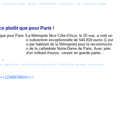
,
countea de nissa
,
maires
,
ComtéDeNice
,
parti nicois
,
edf
,
panneaux solaire
,
e plutôt que pour Paris !
La Métropole Nice Côte-d’Azur, le 20 mai, a voté un
e subvention exceptionnelle de 544.819 euros (1 eur
o par habitant de la Métropole) pour la reconstructio
n de la cathédrale Notre-Dame de Paris. Avec près
d'un milliard d’euros, venant en grande partie...
 [
#
]
ce
,
parti nicois
,
métropole nice cote d'azur
,
Notre-Dame de paris
,
subvention
<
<
1
2
3
4
5
6
7
8
9
10
>
>>
il Canalblog
Top articles
Contact
Signaler un abus
C.G.U.
Cookies et donné