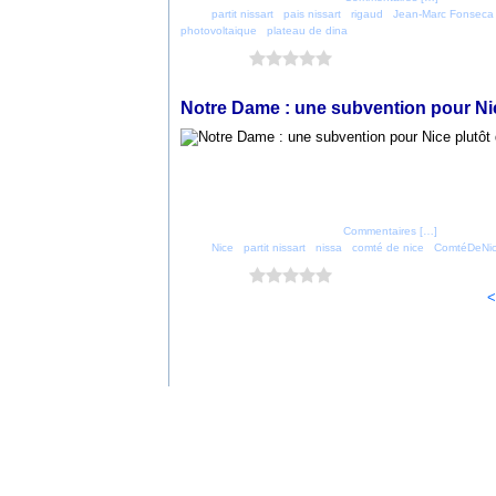
Tags:
partit nissart
,
pais nissart
,
rigaud
,
Jean-Marc Fonseca
photovoltaique
,
plateau de dina
Vous aimez ?
0 vote
23 mai 2019
Notre Dame : une subvention pour Nic
Posté par parti_nicois à 23:11 -
Commentaires [
…
]
- Permalien
Tags:
Nice
,
partit nissart
,
nissa
,
comté de nice
,
ComtéDeNi
Vous aimez ?
0 vote
<
Voir le profil de
parti_nicois
sur le porta