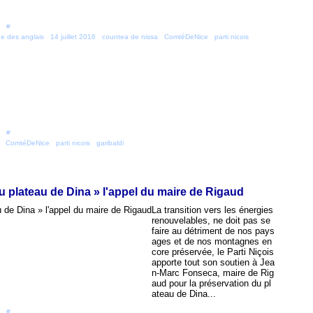
 [
#
]
e des anglais
,
14 juillet 2016
,
countea de nissa
,
ComtéDeNice
,
parti nicois
,
 [
#
]
,
ComtéDeNice
,
parti nicois
,
garibaldi
u plateau de Dina » l'appel du maire de Rigaud
La transition vers les énergies
renouvelables, ne doit pas se
faire au détriment de nos pays
ages et de nos montagnes en
core préservée, le Parti Niçois
apporte tout son soutien à Jea
n-Marc Fonseca, maire de Rig
aud pour la préservation du pl
ateau de Dina...
 [
#
]