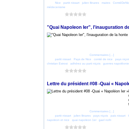
Tags:
Nice
,
partit nissart
,
julien llinares
,
maires
,
ComtéDeNi
médecenisme
Vous aimez ?
0 vote
20 octobre 2019
"Quai Napoleon Ier", l'inauguration de
Posté par parti_nicois à 23:48 -
Commentaires [
…
]
- Permalien
Tags:
partit nissart
,
Pays de Nice
,
comté de nice
,
pays niçoi
christian Estrosi
,
adhérez au parti niçois
,
guerres napoléoni
Vous aimez ?
0 vote
17 octobre 2019
Lettre du président #08 -Quai « Napol
Posté par parti_nicois à 22:19 -
Commentaires [
…
]
- Permalien
Tags:
partit nissart
,
julien llinares
,
pays niçois
,
pais nissart
,
napoleon et nice
,
quai napoleon 1er
,
gael nofri
Vous aimez ?
0 vote