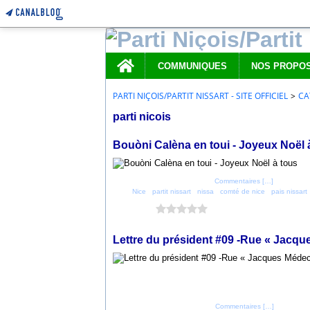
Home
COMMUNIQUES
PARTI NIÇOIS/PARTIT NISSART - SITE OFFICIEL
>
CA
parti nicois
25 décembre 2019
Bouòni Calèna en toui - Joyeux Noël 
Posté par parti_nicois à 11:49 -
Commentaires [
…
]
- Permalien
Tags:
Nice
,
partit nissart
,
nissa
,
comté de nice
,
pais nissart
Vous aimez ?
0 vote
21 novembre 2019
Lettre du président #09 -Rue « Jacqu
Posté par parti_nicois à 22:08 -
Commentaires [
…
]
- Permalien