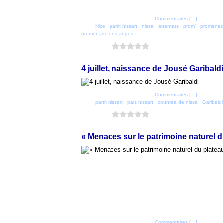
Posté par parti_nicois à 07:30 -
Commentaires [
…
]
- Permalien
Tags:
Nice
,
partit nissart
,
nissa
,
attentats
,
prom'
,
promenad
promenade des anges
Vous aimez ?
0 vote
4 juillet 2019
4 juillet, naissance de Jousé Garibaldi
Posté par parti_nicois à 08:30 -
Commentaires [
…
]
- Permalien
Tags:
partit nissart
,
pais nissart
,
countea de nissa
,
Garibaldi
Vous aimez ?
0 vote
12 juin 2019
« Menaces sur le patrimoine naturel d
Posté par parti_nicois à 21:28 -
Commentaires [
…
]
- Permalien