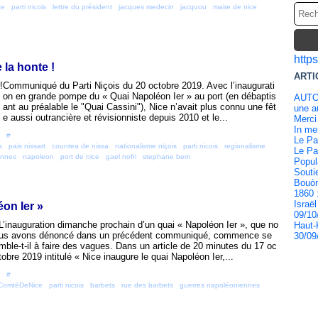
ce
,
parti nicois
,
lettre du président
,
jacques medecin
,
jacquou
,
maire de nice
,
http
 la honte !
ARTI
Communiqué du Parti Niçois du 20 octobre 2019. Avec l’inaugurati
on en grande pompe du « Quai Napoléon Ier » au port (en débaptis
AUTO
ant au préalable le "Quai Cassini"), Nice n’avait plus connu une fêt
une au
e aussi outrancière et révisionniste depuis 2010 et le...
Merci
In m
 [
#
]
Le Pa
s
,
pais nissart
,
countea de nissa
,
nationalisme niçois
,
parti nicois
,
regionalisme
,
Le Pa
ennes
,
napoleon
,
port de nice
,
gael nofri
,
stephane bern
Popul
Souti
Bouòn
1860 
Israël
éon Ier »
09/10
L’inauguration dimanche prochain d’un quai « Napoléon Ier », que no
Haut-
us avons dénoncé dans un précédent communiqué, commence se
30/09
mble-t-il à faire des vagues. Dans un article de 20 minutes du 17 oc
tobre 2019 intitulé « Nice inaugure le quai Napoléon Ier,...
 [
#
]
ComtéDeNice
,
parti nicois
,
barbets
,
rue des barbets
,
guerres napoléoniennes
,