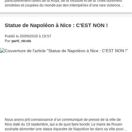
particulièrement celles de la Roya, de la Vésubie et de la Tinée durement
sinistrées et coupées du monde par des intempéries d’une rare violence
ayant frappé le Comté de Nice hier vendredi...
Statue de Napoléon à Nice : C'EST NON !
Publié le 20/09/2020 à 19:57
Par
parti_nicois
Nous avons prit connaissance d’un communiqué de presse de la ville de
Nice daté du 19 septembre, qui a de quoi faire bondir. Le maire de Rouen
souhaite démonter une statue équestre de Napoléon Ier dans sa ville pour la