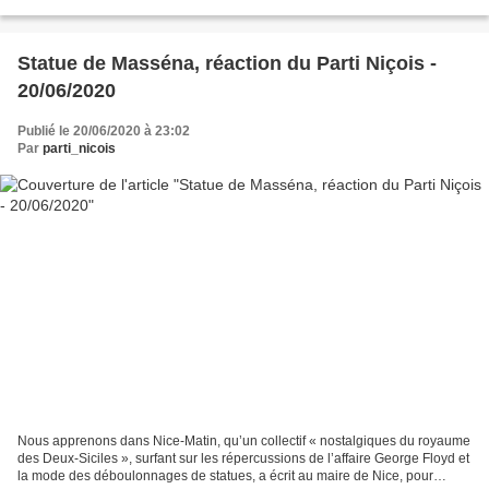
remplacer par une figure féminine,...
Statue de Masséna, réaction du Parti Niçois -
20/06/2020
Publié le 20/06/2020 à 23:02
Par
parti_nicois
Nous apprenons dans Nice-Matin, qu’un collectif « nostalgiques du royaume
des Deux-Siciles », surfant sur les répercussions de l’affaire George Floyd et
la mode des déboulonnages de statues, a écrit au maire de Nice, pour