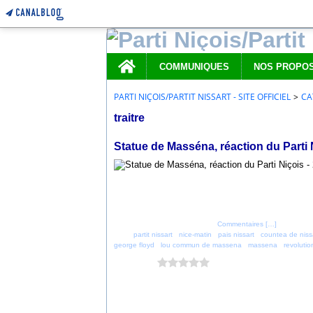
Home
COMMUNIQUES
PARTI NIÇOIS/PARTIT NISSART - SITE OFFICIEL
>
CA
traitre
20 juin 2020
Statue de Masséna, réaction du Parti 
Posté par parti_nicois à 23:02 -
Commentaires [
…
]
- Permalien
Tags:
partit nissart
,
nice-matin
,
pais nissart
,
countea de niss
george floyd
,
lou commun de massena
,
massena
,
revolutio
Vous aimez ?
0 vote