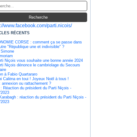
s://www.facebook.com/parti.nicois/
CLES RÉCENTS
NOMIE CORSE : comment ça se passe dans
tre "République une et indivisible" ?
 Simone
emoriam
rti Niçois vous souhaite une bonne année 2024
rti Niçois dénonce le cambriolage du Secours
aire
en à Fabio Quartararo
i Calèna en toui ! Joyeux Noël à tous !
: annexion ou rattachement ?
 : Réaction du président du Parti Niçois -
/2023
Karabagh : réaction du président du Parti Niçois -
/2023