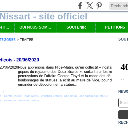
NOS PROPOSITIONS
QUI NOUS SOMMES
SOUTENIR
PETITIONS
TEGORIES
>
TRAITRE
SOUT
Niçois - 20/06/2020
Nous apprenons dans Nice-Matin, qu’un collectif « nostal
giques du royaume des Deux-Siciles », surfant sur les ré
percussions de l’affaire George Floyd et la mode des dé
boulonnages de statues, a écrit au maire de Nice, pour d
emander de déboulonner la statue...
NEW
 [
#
]
a
,
ComtéDeNice
,
parti nicois
,
christian Estrosi
,
napoleon
,
déboulonnage statue
,
n
,
statue de massena
,
traître
REC