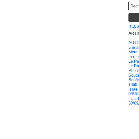
http
ARTI
AUTO
une au
Merci
In m
Le Pa
Le Pa
Popul
Souti
Bouòn
1860 
Israël
09/10
Haut-
30/09