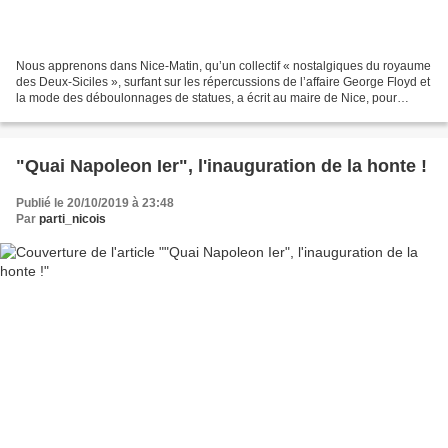
Nous apprenons dans Nice-Matin, qu’un collectif « nostalgiques du royaume
des Deux-Siciles », surfant sur les répercussions de l’affaire George Floyd et
la mode des déboulonnages de statues, a écrit au maire de Nice, pour
demander de déboulonner la statue...
"Quai Napoleon Ier", l'inauguration de la honte !
Publié le 20/10/2019 à 23:48
Par
parti_nicois