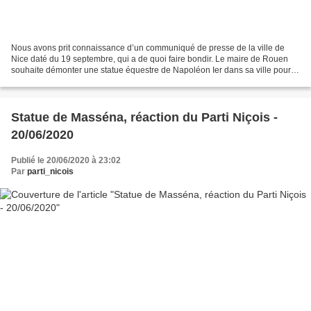
Nous avons prit connaissance d’un communiqué de presse de la ville de
Nice daté du 19 septembre, qui a de quoi faire bondir. Le maire de Rouen
souhaite démonter une statue équestre de Napoléon Ier dans sa ville pour la
remplacer par une figure féminine,...
Statue de Masséna, réaction du Parti Niçois -
20/06/2020
Publié le 20/06/2020 à 23:02
Par
parti_nicois