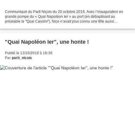
Communiqué du Parti Niçois du 20 octobre 2019. Avec l’inauguration en
grande pompe du « Quai Napoléon Ier » au port (en débaptisant au
préalable le "Quai Cassini"), Nice n’avait plus connu une fête aussi
outrancière et révisionniste depuis 2010 et le...
"Quai Napoléon Ier", une honte !
Publié le 13/10/2019 à 16:30
Par
parti_nicois