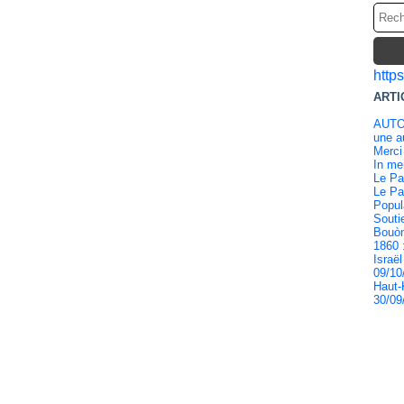
http
ARTI
AUTO
une au
Merci
In m
Le Pa
Le Pa
Popul
Souti
Bouòn
1860 
Israël
09/10
Haut-
30/09