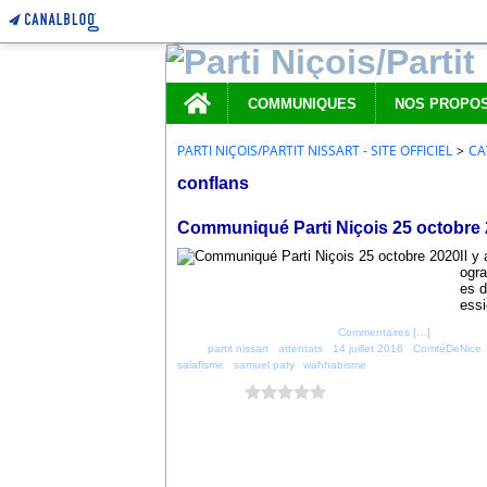
Home
COMMUNIQUES
PARTI NIÇOIS/PARTIT NISSART - SITE OFFICIEL
>
CA
conflans
25 octobre 2020
Communiqué Parti Niçois 25 octobre
Il y
ogra
es d
essi
Posté par parti_nicois à 15:50 -
Commentaires [
…
]
- Permalien
Tags:
partit nissart
,
attentats
,
14 juillet 2016
,
ComtéDeNice
salafisme
,
samuel paty
,
wahhabisme
Vous aimez ?
0 vote