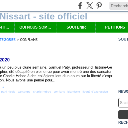
NOS PROPOSITIONS
QUI NOUS SOMMES
SOUTENIR
PETITIONS
TEGORIES
>
CONFLANS
SOUT
 2020
 a un peu plus d'une semaine, Samuel Paty, professeur d’Histoire-Gé
phie, été décapité en pleine rue pour avoir montré une des caricatur
e Charlie Hebdo à des collégiens lors d’un cours sur la liberté d’expr
on. Nous avons une pensé pour...
 [
#
]
NEW
,
parti nicois
,
caricature
,
charlie hebdo
,
conflans
,
islamisme
,
liberté d'expression
,
REC