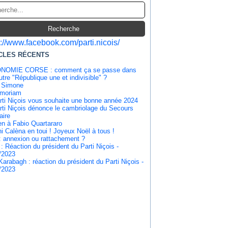
s://www.facebook.com/parti.nicois/
CLES RÉCENTS
NOMIE CORSE : comment ça se passe dans
tre "République une et indivisible" ?
 Simone
emoriam
rti Niçois vous souhaite une bonne année 2024
rti Niçois dénonce le cambriolage du Secours
aire
en à Fabio Quartararo
i Calèna en toui ! Joyeux Noël à tous !
: annexion ou rattachement ?
 : Réaction du président du Parti Niçois -
/2023
Karabagh : réaction du président du Parti Niçois -
/2023