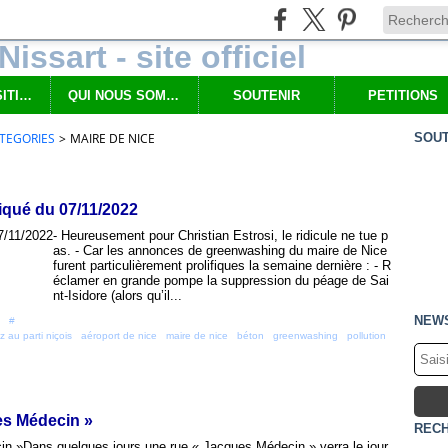
NOS PROPOSITIONS
QUI NOUS SOMMES
SOUTENIR
PETITIONS
TEGORIES
>
MAIRE DE NICE
SOUT
qué du 07/11/2022
- Heureusement pour Christian Estrosi, le ridicule ne tue p
as. - Car les annonces de greenwashing du maire de Nice
furent particulièrement prolifiques la semaine dernière : - R
éclamer en grande pompe la suppression du péage de Sai
nt-Isidore (alors qu’il...
NEW
 [
#
]
 au parti niçois
,
aéroport de nice
,
maire de nice
,
béton
,
greenwashing
,
pollution
,
es Médecin »
REC
Dans quelques jours une rue « Jacques Médecin » verra le jour,