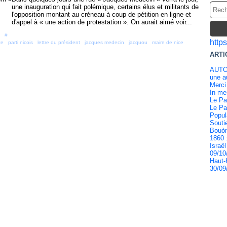
une inauguration qui fait polémique, certains élus et militants de
l'opposition montant au créneau à coup de pétition en ligne et
d'appel à « une action de protestation ». On aurait aimé voir...
 [
#
]
http
ce
,
parti nicois
,
lettre du président
,
jacques medecin
,
jacquou
,
maire de nice
,
ARTI
AUTO
une au
Merci
In m
Le Pa
Le Pa
Popul
Souti
Bouòn
1860 
Israël
09/10
Haut-
30/09