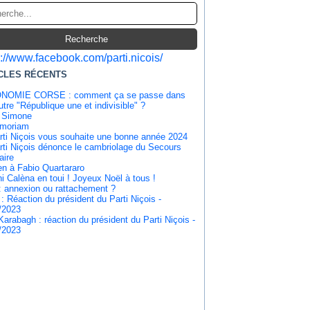
s://www.facebook.com/parti.nicois/
CLES RÉCENTS
NOMIE CORSE : comment ça se passe dans
tre "République une et indivisible" ?
 Simone
emoriam
rti Niçois vous souhaite une bonne année 2024
rti Niçois dénonce le cambriolage du Secours
aire
en à Fabio Quartararo
i Calèna en toui ! Joyeux Noël à tous !
: annexion ou rattachement ?
 : Réaction du président du Parti Niçois -
/2023
Karabagh : réaction du président du Parti Niçois -
/2023