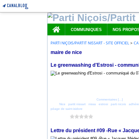
Home
COMMUNIQUES
PARTI NIÇOIS/PARTIT NISSART - SITE OFFICIEL
>
CA
maire de nice
7 novembre 2022
Le greenwashing d'Estrosi - communi
Posté par parti_nicois à 19:30 -
Commentaires [
…
]
- Permalien
Tags:
Nice
,
partit nissart
,
nissa
,
estrosi
,
parti nicois
,
adhérez
péage de saint-isidore
Vous aimez ?
0 vote
21 novembre 2019
Lettre du président #09 -Rue « Jacqu