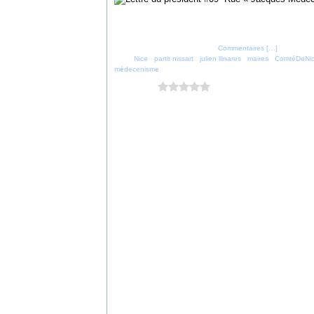
Posté par parti_nicois à 22:08 -
Commentaires [
…
]
- Permalien
Tags:
Nice
,
partit nissart
,
julien llinares
,
maires
,
ComtéDeNi
médecenisme
Vous aimez ?
0 vote