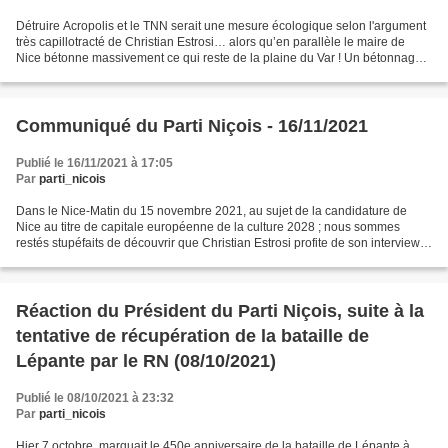
Détruire Acropolis et le TNN serait une mesure écologique selon l'argument
très capillotracté de Christian Estrosi… alors qu’en parallèle le maire de
Nice bétonne massivement ce qui reste de la plaine du Var ! Un bétonnage
qu’aucune extension de coulée...
Communiqué du Parti Niçois - 16/11/2021
Publié le 16/11/2021 à 17:05
Par
parti_nicois
Dans le Nice-Matin du 15 novembre 2021, au sujet de la candidature de
Nice au titre de capitale européenne de la culture 2028 ; nous sommes
restés stupéfaits de découvrir que Christian Estrosi profite de son interview
sur cette candidature pour subtilement...
Réaction du Président du Parti Niçois, suite à la
tentative de récupération de la bataille de
Lépante par le RN (08/10/2021)
Publié le 08/10/2021 à 23:32
Par
parti_nicois
Hier 7 octobre, marquait le 450e anniversaire de la bataille de Lépante à