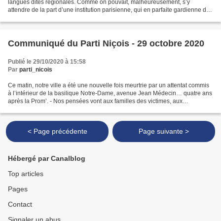
langues dites régionales. Comme on pouvait, malheureusement, s’y
attendre de la part d’une institution parisienne, qui en parfaite gardienne de
la doctrine jacobine, utilise son «...
Communiqué du Parti Niçois - 29 octobre 2020
Publié le 29/10/2020 à 15:58
Par
parti_nicois
Ce matin, notre ville a été une nouvelle fois meurtrie par un attentat commis
à l’intérieur de la basilique Notre-Dame, avenue Jean Médecin… quatre ans
après la Prom’. - Nos pensées vont aux familles des victimes, aux
catholiques et au diocèse de Nice....
< Page précédente
Page suivante >
Hébergé par Canalblog
Top articles
Pages
Contact
Signaler un abus