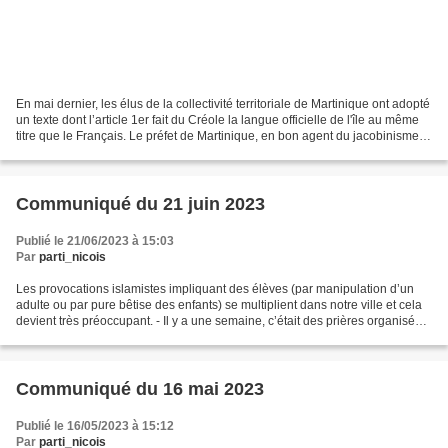
En mai dernier, les élus de la collectivité territoriale de Martinique ont adopté
un texte dont l’article 1er fait du Créole la langue officielle de l'île au même
titre que le Français. Le préfet de Martinique, en bon agent du jacobinisme,
s’oppose à...
Communiqué du 21 juin 2023
Publié le 21/06/2023 à 15:03
Par
parti_nicois
Les provocations islamistes impliquant des élèves (par manipulation d’un
adulte ou par pure bêtise des enfants) se multiplient dans notre ville et cela
devient très préoccupant. - Il y a une semaine, c’était des prières organisées
par les élèves dans...
Communiqué du 16 mai 2023
Publié le 16/05/2023 à 15:12
Par
parti_nicois