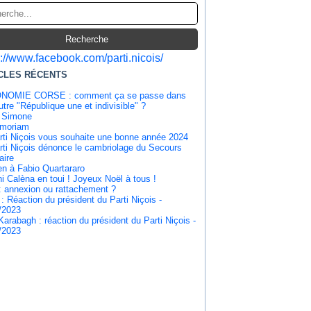
s://www.facebook.com/parti.nicois/
CLES RÉCENTS
NOMIE CORSE : comment ça se passe dans
tre "République une et indivisible" ?
 Simone
emoriam
rti Niçois vous souhaite une bonne année 2024
rti Niçois dénonce le cambriolage du Secours
aire
en à Fabio Quartararo
i Calèna en toui ! Joyeux Noël à tous !
: annexion ou rattachement ?
 : Réaction du président du Parti Niçois -
/2023
Karabagh : réaction du président du Parti Niçois -
/2023