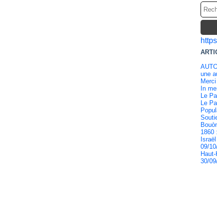
http
ARTI
AUTO
une au
Merci
In m
Le Pa
Le Pa
Popul
Souti
Bouòn
1860 
Israël
09/10
Haut-
30/09