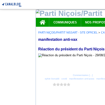
Home
COMMUNIQUES
PARTI NIÇOIS/PARTIT NISSART - SITE OFFICIEL
>
CA
manifestation anti-vax
29 août 2021
Réaction du président du Parti Niçois
Posté par parti_nicois à 15:28 -
Commentaires [
…
]
- Permalien
Tags:
sylvie bonaldi
,
covid
,
manifestation anti-pass
,
manifest
Vous aimez ?
0 vote