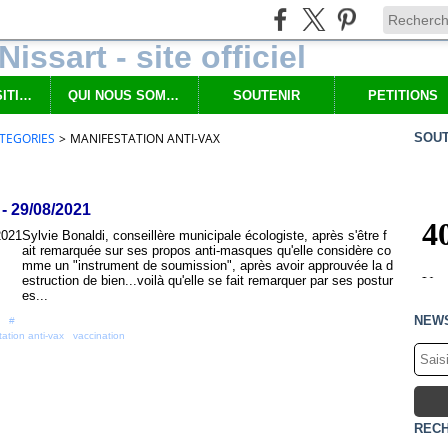
NOS PROPOSITIONS
QUI NOUS SOMMES
SOUTENIR
PETITIONS
TEGORIES
>
MANIFESTATION ANTI-VAX
SOUT
 - 29/08/2021
Sylvie Bonaldi, conseillère municipale écologiste, après s'être f
ait remarquée sur ses propos anti-masques qu'elle considère co
mme un "instrument de soumission", après avoir approuvée la d
estruction de bien...voilà qu'elle se fait remarquer par ses postur
es...
NEW
 [
#
]
ation anti-vax
,
vaccination
REC