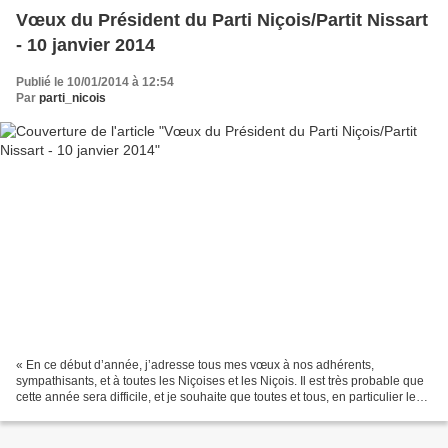
Vœux du Président du Parti Niçois/Partit Nissart
- 10 janvier 2014
Publié le 10/01/2014 à 12:54
Par
parti_nicois
« En ce début d’année, j’adresse tous mes vœux à nos adhérents,
sympathisants, et à toutes les Niçoises et les Niçois. Il est très probable que
cette année sera difficile, et je souhaite que toutes et tous, en particulier les
plus faibles, ne voient pas...