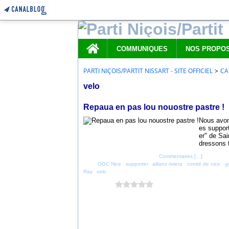
Home
COMMUNIQUES
PARTI NIÇOIS/PARTIT NISSART - SITE OFFICIEL
>
CA
velo
9 décembre 2019
Repaua en pas lou nouostre pastre !
Nous avons
es suppor
er" de Sai
dressons 
Posté par parti_nicois à 17:03 -
Commentaires [
…
]
- Permalien
Tags:
OGC Nice
,
supporter
,
allianz riviera
,
comté de nice
,
g
Ray
,
velo
Vous aimez ?
0 vote