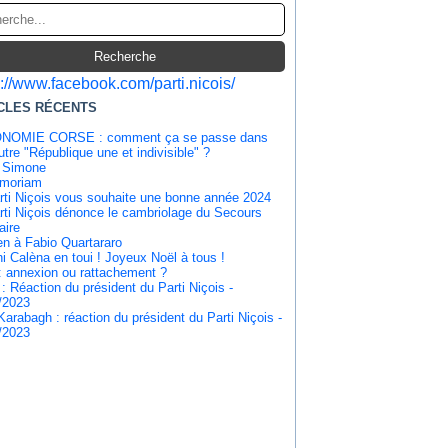
s://www.facebook.com/parti.nicois/
CLES RÉCENTS
NOMIE CORSE : comment ça se passe dans
tre "République une et indivisible" ?
 Simone
emoriam
rti Niçois vous souhaite une bonne année 2024
rti Niçois dénonce le cambriolage du Secours
aire
en à Fabio Quartararo
i Calèna en toui ! Joyeux Noël à tous !
: annexion ou rattachement ?
 : Réaction du président du Parti Niçois -
/2023
Karabagh : réaction du président du Parti Niçois -
/2023