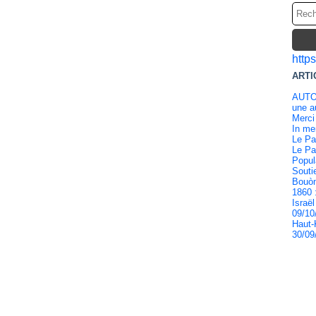
http
ARTI
AUTO
une au
Merci
In m
Le Pa
Le Pa
Popul
Souti
Bouòn
1860 
Israël
09/10
Haut-
30/09