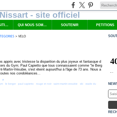
NOS PROPOSITIONS
QUI NOUS SOMMES
SOUTENIR
PETITIONS
TEGORIES
>
VELO
SOUT
 appris avec tristesse la disparition du plus joyeux et fantasque d
ters du Gym; Paul Capietto que tous connaissaient comme "le Berg
nt-Martin-Vésubie, s'est éteint aujourd'hui à l'âge de 73 ans. Nous a
toutes nos condoléances...
 [
#
]
NEW
ym
,
le berger
,
paul capietto
,
rouge et noir
,
saint-martin-vesubie
,
ski
,
stade du
REC