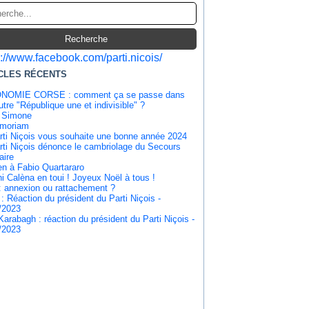
s://www.facebook.com/parti.nicois/
CLES RÉCENTS
NOMIE CORSE : comment ça se passe dans
tre "République une et indivisible" ?
 Simone
emoriam
rti Niçois vous souhaite une bonne année 2024
rti Niçois dénonce le cambriolage du Secours
aire
en à Fabio Quartararo
i Calèna en toui ! Joyeux Noël à tous !
: annexion ou rattachement ?
 : Réaction du président du Parti Niçois -
/2023
Karabagh : réaction du président du Parti Niçois -
/2023