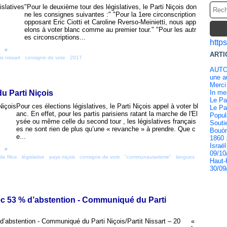
"Pour le deuxième tour des législatives, le Parti Niçois don
ne les consignes suivantes :" "Pour la 1ere circonscription
opposant Eric Ciotti et Caroline Rverso-Meinietti, nous app
elons à voter blanc comme au premier tour." "Pour les autr
es circonscriptions...
http
 [
#
]
ARTI
is nissart
,
consigne de vote
,
2017
AUTO
une au
Merci
u Parti Niçois
In m
Le Pa
Pour ces élections législatives, le Parti Niçois appel à voter bl
Le Pa
anc. En effet, pour les partis parisiens ratant la marche de l'El
Popul
ysée ou même celle du second tour , les législatives français
Souti
es ne sont rien de plus qu’une « revanche » à prendre. Que c
Bouòn
e...
1860 
Israël
 [
#
]
09/10
de Nice
,
législative
,
pays niçois
,
consigne de vote
,
"communautarisme"
,
langues
Haut-
30/09
ec 53 % d’abstention - Communiqué du Parti
«