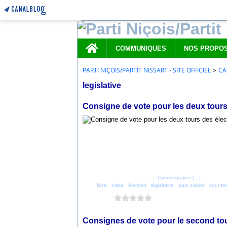
Home
COMMUNIQUES
PARTI NIÇOIS/PARTIT NISSART - SITE OFFICIEL
>
CA
legislative
10 juin 2022
Consigne de vote pour les deux tours 
Posté par parti_nicois à 07:00 -
Commentaires [
…
]
- Permalien
Tags:
Nice
,
nissa
,
élection
,
législative
,
pais nissart
,
countea
Vous aimez ?
0 vote
16 juin 2017
Consignes de vote pour le second tou