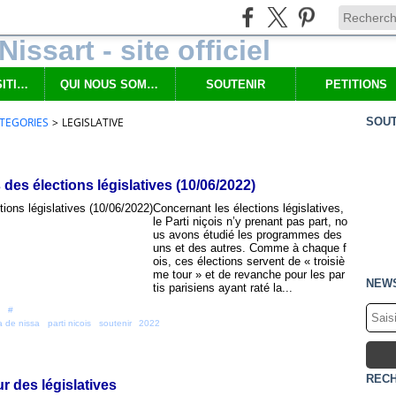
NOS PROPOSITIONS
QUI NOUS SOMMES
SOUTENIR
PETITIONS
TEGORIES
>
LEGISLATIVE
SOUT
des élections législatives (10/06/2022)
Concernant les élections législatives,
le Parti niçois n’y prenant pas part, no
us avons étudié les programmes des
uns et des autres. Comme à chaque f
ois, ces élections servent de « troisiè
me tour » et de revanche pour les par
NEW
tis parisiens ayant raté la...
 [
#
]
 de nissa
,
parti nicois
,
soutenir
,
2022
REC
r des législatives