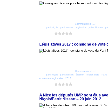
Posté par parti_nicois à 23:13 -
Commentaires [
…
]
- Permalien
Tags:
parti niçois
,
partit nissart
,
législative
,
julien llinares
,
pa
Vous aimez ?
0 vote
9 juin 2017
Législatives 2017 : consigne de vote d
Posté par parti_nicois à 22:36 -
Commentaires [
…
]
- Permalien
Tags:
parti niçois
,
partit nissart
,
élection
,
régionaliste
,
Pays 
et cultures régionales
,
2017
Vous aimez ?
0 vote
20 juin 2012
A Nice les députés UMP sont élus av
Niçois/Partit Nissart – 20 juin 2012