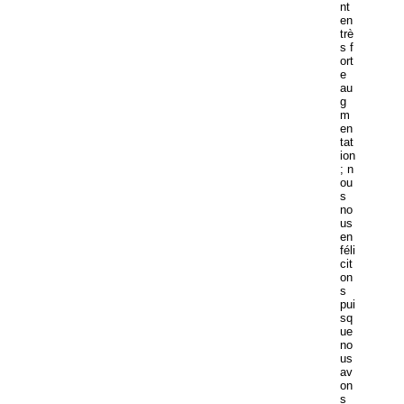
nt
en
trè
s f
ort
e
au
g
m
en
tat
ion
; n
ou
s
no
us
en
féli
cit
on
s
pui
sq
ue
no
us
av
on
s