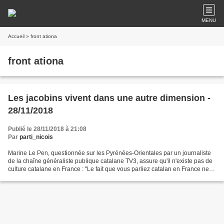
MENU
Accueil
» front ationa
front ationa
Les jacobins vivent dans une autre dimension -
28/11/2018
Publié le 28/11/2018 à 21:08
Par
parti_nicois
Marine Le Pen, questionnée sur les Pyrénées-Orientales par un journaliste
de la chaîne généraliste publique catalane TV3, assure qu'il n'existe pas de
culture catalane en France : "Le fait que vous parliez catalan en France ne
veut pas dire qu'il y ait...