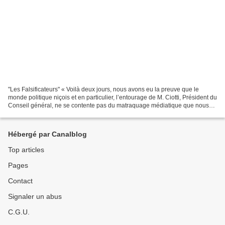
"Les Falsificateurs" « Voilà deux jours, nous avons eu la preuve que le
monde politique niçois et en particulier, l’entourage de M. Ciotti, Président du
Conseil général, ne se contente pas du matraquage médiatique que nous
connaissons, mais qu’il va même...
Hébergé par Canalblog
Top articles
Pages
Contact
Signaler un abus
C.G.U.