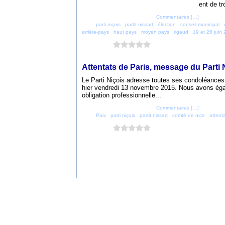
ent de tr
Posté par parti_nicois à 16:01 -
Commentaires [
…
]
- Permalien
Tags:
parti niçois
,
partit nissart
,
élection
,
conseil municipal
,
arrière-pays
,
haut pays
,
moyen pays
,
rigaud
,
19 et 26 juin
Vous aimez ?
0 vote
14 novembre 2015
Attentats de Paris, message du Parti 
Le Parti Niçois adresse toutes ses condoléances 
hier vendredi 13 novembre 2015. Nous avons éga
obligation professionnelle...
Posté par parti_nicois à 07:21 -
Commentaires [
…
]
- Permalien
Tags:
Paix
,
parti niçois
,
partit nissart
,
comté de nice
,
attent
Vous aimez ?
0 vote
Voir le profil de
parti_nicois
sur le porta