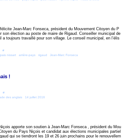
s félicite Jean-Marc Fonseca, président du Mouvement Citoyen du P
r son élection au poste de maire de Rigaud. Conseiller municipal de
il a toujours travaillé pour son village. Le conseil municipal, en l’élis
 [
#
]
pais nissart
,
arrière-pays
,
rigaud
,
Jean-Marc Fonseca
ais !
 [
#
]
de des anglais
,
14 juillet 2016
 Niçois apporte son soutien à Jean-Marc Fonseca , président du Mou
itoyen du Pays Niçois et candidat aux élections municipales partiel
gaud qui se tiendront les 19 et 26 juin prochains pour le renouvellem