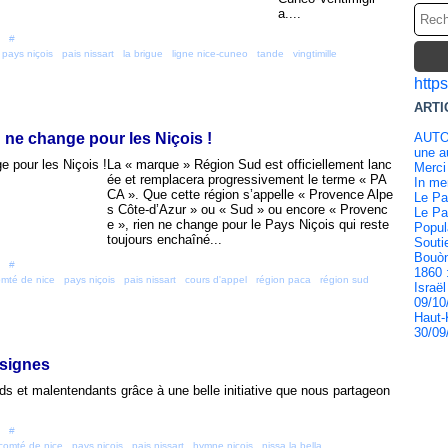
a....
 [
#
]
,
pays niçois
,
pais nissart
,
la brigue
,
ligne nice-cuneo
,
tande
,
vingtimille
,
http
ARTI
 ne change pour les Niçois !
AUTO
une au
La « marque » Région Sud est officiellement lanc
Merci
ée et remplacera progressivement le terme « PA
In m
CA ». Que cette région s’appelle « Provence Alpe
Le Pa
s Côte-d’Azur » ou « Sud » ou encore « Provenc
Le Pa
e », rien ne change pour le Pays Niçois qui reste
Popul
toujours enchaîné...
Souti
Bouòn
 [
#
]
1860 
mté de nice
,
pays niçois
,
pais nissart
,
cours d'appel
,
région paca
,
région sud
,
Israël
09/10
Haut-
30/09
 signes
s et malentendants grâce à une belle initiative que nous partageon
 [
#
]
comté de nice
,
pays niçois
,
pais nissart
,
hymne niçois
,
nissa la bella