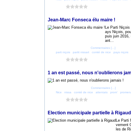
Vous aimez ?
0 vote
1 avril 2018
Jean-Marc Fonseca élu maire !
Le Parti Niçoi
ays Niçois, pou
puis juin 2016, 
ant...
Posté par parti_nicois à 11:06 -
Commentaires [
…
]
- Permalien
Tags:
parti niçois
,
partit nissart
,
comté de nice
,
pays niçois
,
Vous aimez ?
0 vote
14 juillet 2017
1 an est passé, nous n'oublierons jam
Posté par parti_nicois à 09:04 -
Commentaires [
…
]
- Permalien
Tags:
Nice
,
nissa
,
comté de nice
,
attentats
,
prom'
,
promena
Vous aimez ?
0 vote
10 juin 2016
Election municipale partielle à Rigaud
Le Parti
vement C
les de Ri