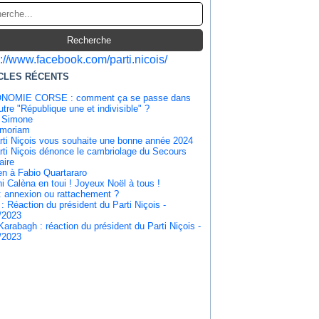
s://www.facebook.com/parti.nicois/
CLES RÉCENTS
NOMIE CORSE : comment ça se passe dans
tre "République une et indivisible" ?
 Simone
emoriam
rti Niçois vous souhaite une bonne année 2024
rti Niçois dénonce le cambriolage du Secours
aire
en à Fabio Quartararo
i Calèna en toui ! Joyeux Noël à tous !
: annexion ou rattachement ?
 : Réaction du président du Parti Niçois -
/2023
Karabagh : réaction du président du Parti Niçois -
/2023