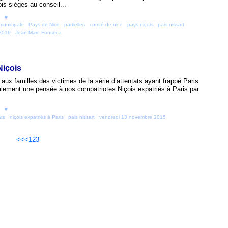
ois sièges au conseil...
 [
#
]
municipale
,
Pays de Nice
,
partielles
,
comté de nice
,
pays niçois
,
pais nissart
,
 2016
,
Jean-Marc Fonseca
Niçois
aux familles des victimes de la série d’attentats ayant frappé Paris
lement une pensée à nos compatriotes Niçois expatriés à Paris par
 [
#
]
ats
,
niçois expatriés à Paris
,
pais nissart
,
vendredi 13 novembre 2015
<<
<
1
2
3
il Canalblog
Top articles
Contact
Signaler un abus
C.G.U.
Cookies et donné