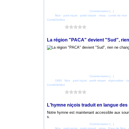
Posté par parti_nicois à 23:16 -
Commentaires [
…
]
- Permalien
Tags:
Nice
,
parti niçois
,
partit nissart
,
nissa
,
comté de nice
ComtéDeNice
Vous aimez ?
0 vote
12 juin 2018
La région "PACA" devient "Sud", rien
Posté par parti_nicois à 20:51 -
Commentaires [
…
]
- Permalien
Tags:
1860
,
Nice
,
parti niçois
,
partit nissart
,
régionaliste
,
co
ComtéDeNice
Vous aimez ?
0 vote
20 avril 2018
L'hymne niçois traduit en langue des
Notre hymne est maintenant accessible aux sourd
s.
Posté par parti_nicois à 20:04 -
Commentaires [
…
]
- Permalien
Tags:
Nice
,
parti niçois
,
partit nissart
,
nissa
,
Pays de Nice
,