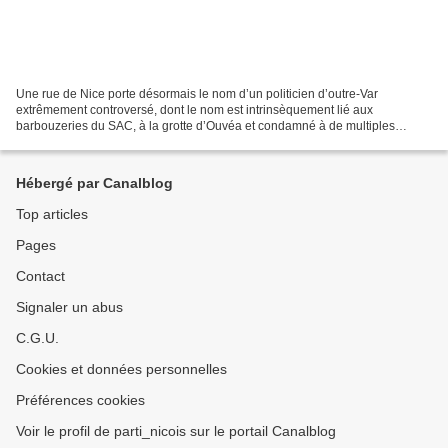
Une rue de Nice porte désormais le nom d’un politicien d’outre-Var
extrêmement controversé, dont le nom est intrinsèquement lié aux
barbouzeries du SAC, à la grotte d’Ouvéa et condamné à de multiples
reprises. Une rue inaugurée en grande pompe par un...
Hébergé par Canalblog
Top articles
Pages
Contact
Signaler un abus
C.G.U.
Cookies et données personnelles
Préférences cookies
Voir le profil de parti_nicois sur le portail Canalblog