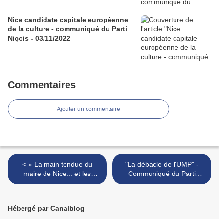
Nice candidate capitale européenne
de la culture - communiqué du Parti
Niçois - 03/11/2022
Commentaires
Ajouter un commentaire
< « La main tendue du
"La débacle de l'UMP" -
maire de Nice... et les
Communiqué du Parti
mains ouvertes des élus
Niçois / Partit Nissart - 26
peyratistes » Communiqué
septembre 2011 >
du Parti Niçois du 21 août
Hébergé par Canalblog
2011