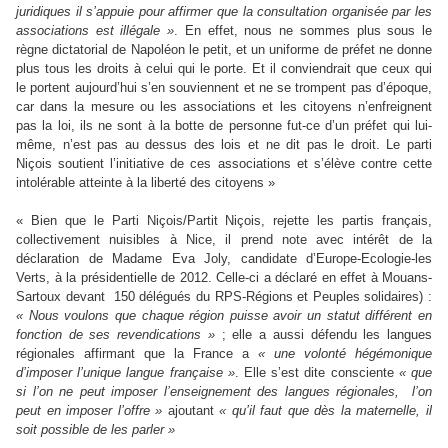
juridiques il s’appuie pour affirmer que la consultation organisée par les
associations est illégale »
. En effet, nous ne sommes plus sous le
règne dictatorial de Napoléon le petit, et un uniforme de préfet ne donne
plus tous les droits à celui qui le porte. Et il conviendrait que ceux qui
le portent aujourd’hui s’en souviennent et ne se trompent pas d’époque,
car dans la mesure ou les associations et les citoyens n’enfreignent
pas la loi, ils ne sont à la botte de personne fut-ce d’un préfet qui lui-
même, n’est pas au dessus des lois et ne dit pas le droit. Le parti
Niçois soutient l’initiative de ces associations et s’élève contre cette
intolérable atteinte à la liberté des citoyens »
« Bien que le Parti Niçois/Partit Niçois, rejette les partis français,
collectivement nuisibles à Nice, il prend note avec intérêt de la
déclaration de Madame Eva Joly, candidate d’Europe-Ecologie-les
Verts, à la présidentielle de 2012. Celle-ci a déclaré en effet à Mouans-
Sartoux devant
150 délégués du RPS-Régions et Peuples solidaires) :
« Nous voulons que chaque région puisse avoir un statut différent en
fonction de ses revendications »
; elle a aussi défendu les langues
régionales affirmant que la France a
« une volonté hégémonique
d’imposer l’unique langue française »
. Elle s’est dite consciente
« que
si l’on ne peut imposer l’enseignement des langues régionales,
l’on
peut en imposer l’offre »
ajoutant
« qu’il faut que dès la maternelle, il
soit possible de les parler »