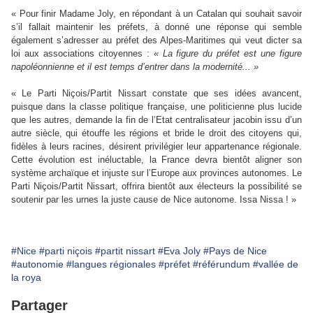
« Pour finir Madame Joly, en répondant à un Catalan qui souhait savoir
s’il fallait maintenir les préfets, à donné une réponse qui semble
également s’adresser au préfet des Alpes-Maritimes qui veut dicter sa
loi aux associations citoyennes :
« La figure du préfet est une figure
napoléonnienne et il est temps d’entrer dans la modernité... »
« Le Parti Niçois/Partit Nissart constate que ses idées avancent,
puisque dans la classe politique française, une politicienne plus lucide
que les autres, demande la fin de l’Etat centralisateur jacobin issu d’un
autre siècle, qui étouffe les régions et bride le droit des citoyens qui,
fidèles à leurs racines, désirent privilégier leur appartenance régionale.
Cette évolution est inéluctable, la France devra bientôt aligner son
système archaïque et injuste sur l’Europe aux provinces autonomes. Le
Parti Niçois/Partit Nissart, offrira bientôt aux électeurs la possibilité se
soutenir par les urnes la juste cause de Nice autonome. Issa Nissa ! »
#Nice
#parti niçois
#partit nissart
#Eva Joly
#Pays de Nice
#autonomie
#langues régionales
#préfet
#référundum
#vallée de
la roya
Partager