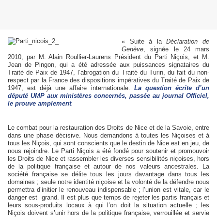
« Suite à la
Déclaration de
Genève
, signée le 24 mars
2010, par M. Alain Roullier-Laurens Président du Parti Niçois, et M.
Jean de Pingon, qui a été adressée aux puissances signataires du
Traité de Paix de 1947, l’abrogation du Traité du Turin, du fait du non-
respect par la France des dispositions impératives du Traité de Paix de
1947, est déjà une affaire internationale.
La
question écrite d’un
député UMP aux ministères concernés, passée au journal Officiel,
le prouve amplement
.
-
-
Le combat pour la restauration des Droits de Nice et de la Savoie, entre
dans une phase décisive. Nous demandons à toutes les Niçoises et à
tous les Niçois, qui sont conscients que le destin de Nice est en jeu, de
nous rejoindre.
Le Parti Niçois a été fondé pour soutenir et promouvoir
les Droits de Nice et rassembler les diverses sensibilités niçoises, hors
de la politique française et autour de nos valeurs ancestrales. La
société française se délite tous les jours davantage dans tous les
domaines ; seule notre identité niçoise et la volonté de la défendre nous
permettra d’initier le renouveau indispensable ; l’union est vitale, car le
danger est
grand. Il est plus que temps de rejeter les partis français et
leurs sous-produits locaux à qui l’on doit la situation actuelle ; les
Niçois doivent s’unir hors de la politique française, verrouillée et servie