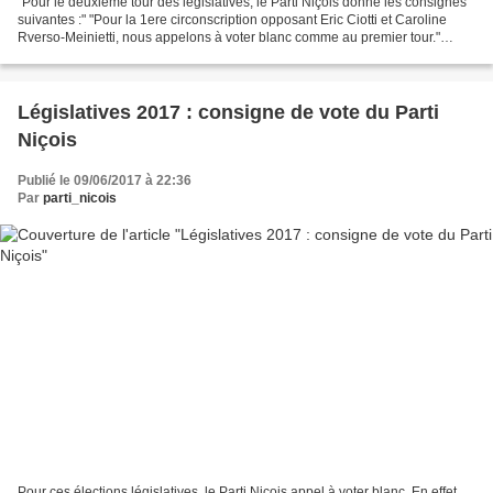
"Pour le deuxième tour des législatives, le Parti Niçois donne les consignes
suivantes :" "Pour la 1ere circonscription opposant Eric Ciotti et Caroline
Rverso-Meinietti, nous appelons à voter blanc comme au premier tour."
"Pour les autres circonscriptions...
Législatives 2017 : consigne de vote du Parti
Niçois
Publié le 09/06/2017 à 22:36
Par
parti_nicois
Pour ces élections législatives, le Parti Niçois appel à voter blanc. En effet,